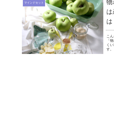
物
マインドセット
は
は
こん
「物
くい
す。 .