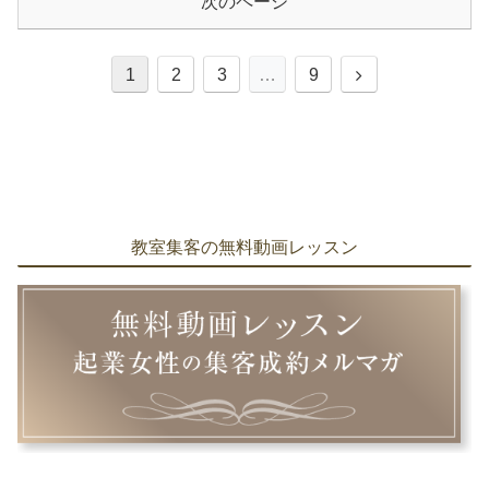
次のページ
次
1
2
3
…
9
へ
教室集客の無料動画レッスン