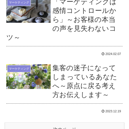
「マーケティングは
マーケティング
感情コントロールか
ら」～お客様の本当
の声を見失わないコ
ツ～
2024.02.07
集客の迷子になって
マーケティング
しまっているあなた
へ～原点に戻る考え
方お伝えします～
2023.12.19