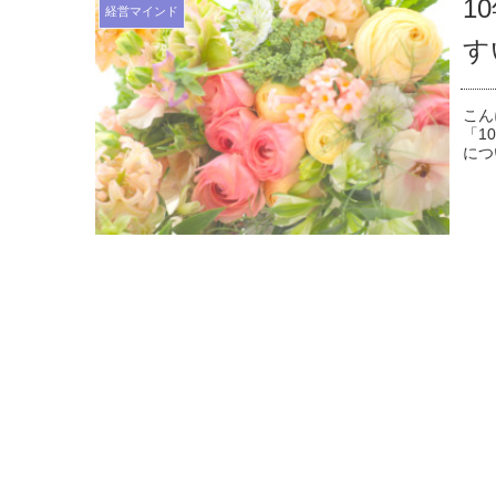
1
経営マインド
す
こん
「1
につ