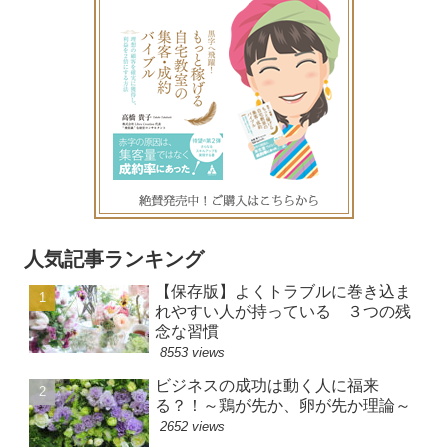
人気記事ランキング
【保存版】よくトラブルに巻き込ま
れやすい人が持っている ３つの残
念な習慣
8553 views
ビジネスの成功は動く人に福来
る？！～鶏が先か、卵が先か理論～
2652 views