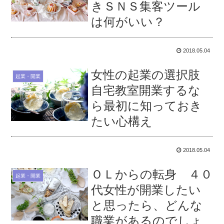
きＳＮＳ集客ツール
は何がいい？
2018.05.04
女性の起業の選択肢
起業・開業
自宅教室開業するな
ら最初に知っておき
たい心構え
2018.05.04
ＯＬからの転身 ４０
起業・開業
代女性が開業したい
と思ったら、どんな
職業があるのでしょ