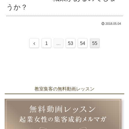
うか？
2018.05.04
前
1
…
53
54
55
へ
教室集客の無料動画レッスン