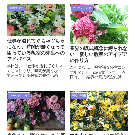
時間管理術
マーケティング
仕事が溢れてぐちゃぐちゃ
になり、時間が無くなって
業界の既成概念に縛られな
困っている教室の先生への
い 新しい教室のアイデア
アドバイス
の作り方
本日は、 「仕事が溢れてぐちゃ
こんにちは。 飛常識な経営コン
ぐちゃになり、時間が無くなっ
サルタント 高橋貴子です。 本
て困っている教室の先生へのア
日は、 「業界の既成概念に縛ら
ドバイス」 という内容にて、お
れない 新しい教室のアイデア
話をしていきたいと思います。
の作り方」 という内容にて、お
飛常識な教室集客コンサルタン
話をしていきたいと思います。
ト高橋貴子 LINE公式アカウント
飛常...
マーケティング
戦略・戦術
ご質...