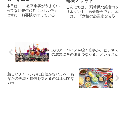
構築メソッド
本日は、 「教室集客がうまくい
こんにちは。 飛常識な経営コン
ってない先生必見！正しい答え
サルタント 高橋貴子です。 本
は常に「お客様が持っている」
日は、 「女性の起業家なら取り
を知る」 という内容にて、お話
組みたいセルフブランディング
をしていきたいと思います。 飛
構築メソッド」 ということにつ
常識な教室集客コンサルタント
いて、お話をしていきたいと思
高橋貴子 LINE公式アカウント ご
います。 ...
質問...
人のアドバイスを聴く姿勢が、ビジネス
の成果にそのままつながる、というお話
新しいチャレンジに自信がない方へ あ
なたの実績と自信を支えるのは圧倒的な
○○○