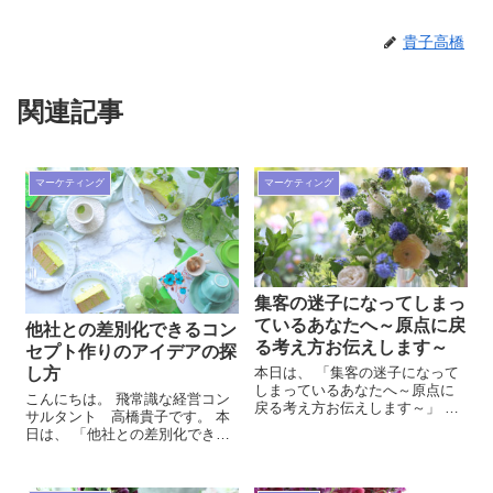
貴子高橋
関連記事
マーケティング
マーケティング
集客の迷子になってしまっ
ているあなたへ～原点に戻
他社との差別化できるコン
る考え方お伝えします～
セプト作りのアイデアの探
本日は、 「集客の迷子になって
し方
しまっているあなたへ～原点に
こんにちは。 飛常識な経営コン
戻る考え方お伝えします～」 と
サルタント 高橋貴子です。 本
いう内容にて、お話をしていき
日は、 「他社との差別化できる
たいと思います。 飛常識な教室
コンセプト作りのアイデアの探
集客コンサルタント高橋貴子
し方」 ということについて、お
LINE公式アカウント ご質問もお
話をしていきたいと思います。