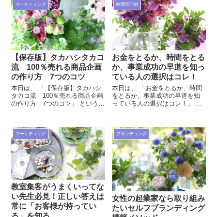
気軽に...
飛常...
マーケティング
時間管理術
【保存版】タカハシタカコ
お金をとるか、時間をとる
流 100％売れる商品企画
か、事業成功の早道を知っ
の作り方 7つのコツ
ている人の選択はコレ！
本日は、 「【保存版】タカハシ
本日は、 「お金をとるか、時間
タカコ流 100％売れる商品企画
をとるか、事業成功の早道を知
の作り方 7つのコツ」 という内
っている人の選択はコレ！」 と
容にて、お話をしていきたいと
いう内容にて、お話をしていき
思います。 飛常識な教室集客コ
たいと思います。 飛常識な教室
ンサルタント高橋貴子 LINE公式
集客コンサルタント高橋貴子
アカウント ご質問もお気軽に...
LINE公式アカウント ご質問もお
マーケティング
ブランディング
気軽に...
教室集客がうまくいってな
い先生必見！正しい答えは
女性の起業家なら取り組み
常に「お客様が持ってい
たいセルフブランディング
る」を知る