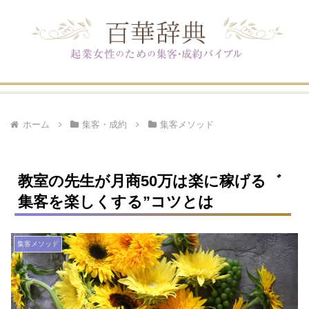
ホーム
集客・成約
集客メソッド
教室の先生が月商50万は楽に稼げる゛
集客を楽しくする”コツとは
集客メソッド