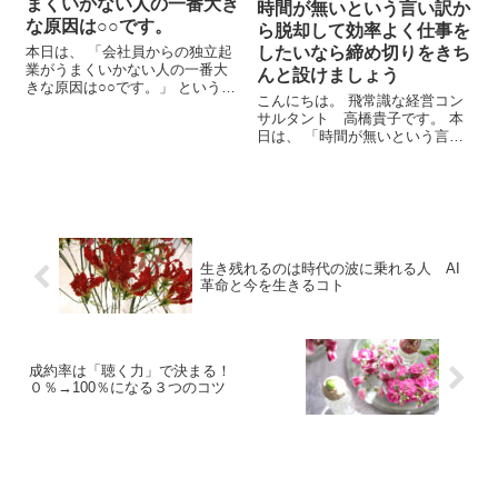
まくいかない人の一番大き
時間が無いという言い訳か
な原因は○○です。
ら脱却して効率よく仕事を
本日は、 「会社員からの独立起
したいなら締め切りをきち
業がうまくいかない人の一番大
んと設けましょう
きな原因は○○です。」 という内
こんにちは。 飛常識な経営コン
容にて、お話をしていきたいと
サルタント 高橋貴子です。 本
思います。 飛常識な教室集客コ
日は、 「時間が無いという言い
ンサルタント高橋貴子 LINE公式
訳から脱却して効率よく仕事を
アカウント ご質問もお気軽に
したいなら締め切りをきちんと
１...
設けましょう」 ということにつ
いて、お話をしていきたい...
生き残れるのは時代の波に乗れる人 AI
革命と今を生きるコト
成約率は「聴く力」で決まる！
０％→100％になる３つのコツ