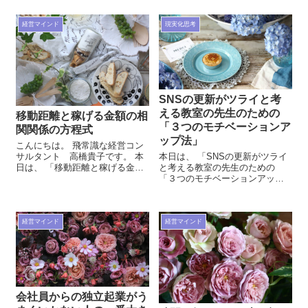
識な教室集客コンサルタント高
きたいと思います。 飛常識な教
橋貴子 LINE公式アカウント ご質
室集客コンサルタント高橋貴子
問もお気軽に １：１トークで
LINE公式アカウント ご質問もお
経営マインド
現実化思考
高橋...
気軽...
SNSの更新がツライと考
える教室の先生のための
移動距離と稼げる金額の相
「３つのモチベーションア
関関係の方程式
ップ法」
こんにちは。 飛常識な経営コン
本日は、 「SNSの更新がツライ
サルタント 高橋貴子です。 本
と考える教室の先生のための
日は、 「移動距離と稼げる金額
「３つのモチベーションアップ
の相関関係の方程式」 というこ
法」」 という内容にて、お話を
とについて、お話をしていきた
していきたいと思います。 飛常
いと思います。 飛常識な教室集
識な教室集客コンサルタント高
客コ...
橋貴子 LINE公式アカウント ご質
経営マインド
経営マインド
問も...
会社員からの独立起業がう