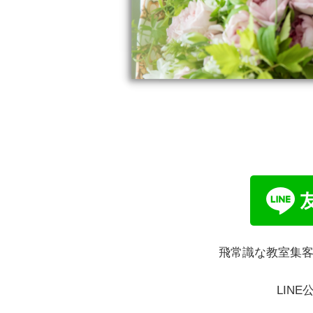
飛常識な教室集
LIN