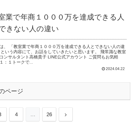
室業で年商１０００万を達成できる人
できない人の違い
は、 「教室業で年商１０００万を達成できる人とできない人の違
 という内容にて、お話をしていきたいと思います。 飛常識な教室
コンサルタント高橋貴子 LINE公式アカウント ご質問もお気軽
１：１トークで...
2024.04.22
のページ
次
3
4
…
26
へ