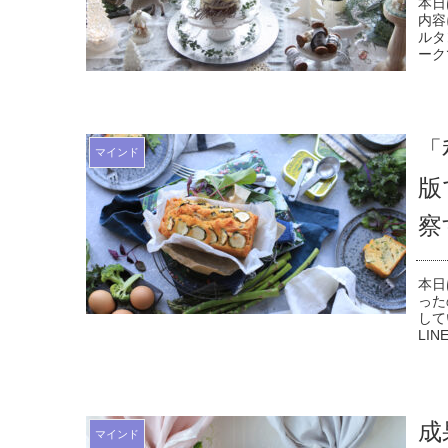
本日
内容
ルタ
ーク
「
マインド
版
察
本日
った
して
LI
成
マインド