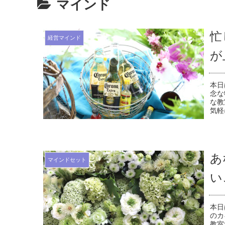
マインド
忙
経営マインド
が
本日
念な
な教
気軽
あ
マインドセット
い
本日
のカ
教室