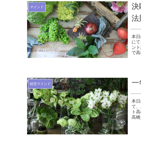
決
マインド
法
本日
にて
ント
で高
一
経営マインド
本日
て、
ト高
高橋