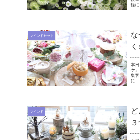
軽に
な
マインドセット
く
本日
ケ」
集客
に 
ど
マインド
３