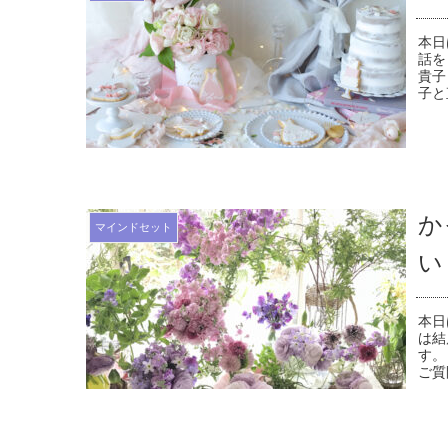
本日
話を
貴子
子と
か
マインドセット
い
本日
は結
す。
ご質