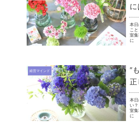
に
本日
こと
室集
に 
″
経営マインド
正
本日
い？
室集
に 