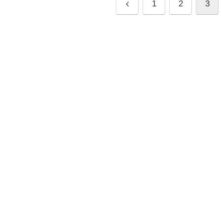
前
1
2
3
へ