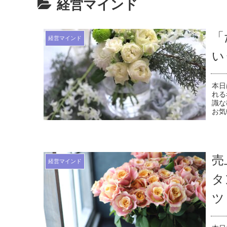
経営マインド
「
経営マインド
い
本日
れる
識な
お気
売
経営マインド
タ
ツ