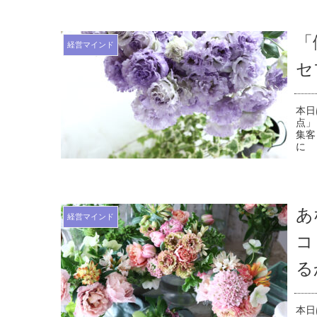
「
経営マインド
セ
本日
点」
集客
に 
あ
経営マインド
コ
る
本日