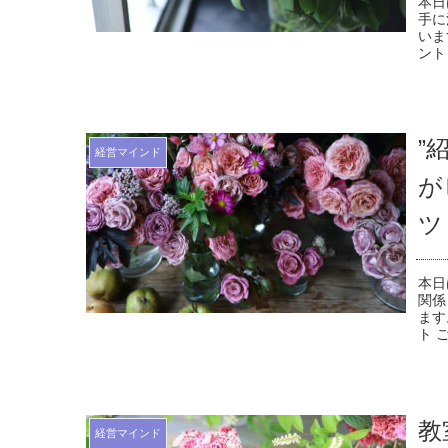
本日
手に
いま
ント
”
経営マインド
が
ツ
本日
関係
ます
ト 
教
経営マインド