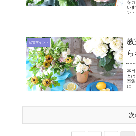
をカ
いま
ント
教
経営マインド
ら
本日
とは
室集
に 
次