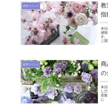
教
経営マインド
指
本日
感情
す。
ご質
商
経営マインド
の
本日
し穴
室集
に 